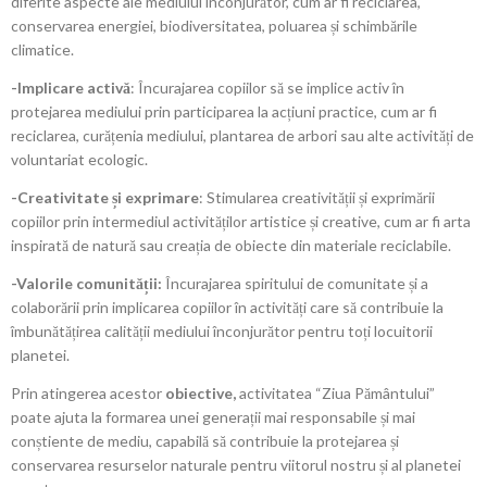
diferite aspecte ale mediului înconjurător, cum ar fi reciclarea,
conservarea energiei, biodiversitatea, poluarea și schimbările
climatice.
-Implicare activă
: Încurajarea copiilor să se implice activ în
protejarea mediului prin participarea la acțiuni practice, cum ar fi
reciclarea, curățenia mediului, plantarea de arbori sau alte activități de
voluntariat ecologic.
-Creativitate și exprimare
: Stimularea creativității și exprimării
copiilor prin intermediul activităților artistice și creative, cum ar fi arta
inspirată de natură sau creația de obiecte din materiale reciclabile.
-Valorile comunității:
Încurajarea spiritului de comunitate și a
colaborării prin implicarea copiilor în activități care să contribuie la
îmbunătățirea calității mediului înconjurător pentru toți locuitorii
planetei.
Prin atingerea acestor
obiective,
activitatea “Ziua Pământului”
poate ajuta la formarea unei generații mai responsabile și mai
conștiente de mediu, capabilă să contribuie la protejarea și
conservarea resurselor naturale pentru viitorul nostru și al planetei