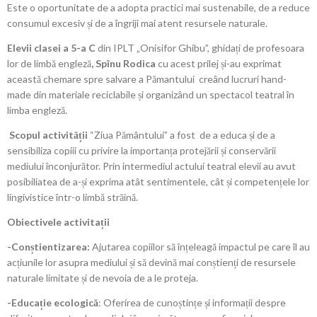
Este o oportunitate de a adopta practici mai sustenabile, de a reduce
consumul excesiv și de a îngriji mai atent resursele naturale.
Elevii clasei a 5-a C
din IPLT „Onisifor Ghibu”, ghidați de profesoara
lor de limbă engleză
, Spînu Rodica
cu acest prilej și-au exprimat
această chemare spre salvare a Pămantului creând lucruri hand-
made din materiale reciclabile și organizând un spectacol teatral în
limba engleză.
Scopul activității
“Ziua Pământului” a fost de a educa și de a
sensibiliza copiii cu privire la importanța protejării și conservării
mediului înconjurător. Prin intermediul actului teatral elevii au avut
posibiliatea de a-și exprima atât sentimentele, cât și competențele lor
lingivistice într-o limbă străină.
Obiectivele activitații
-Conștientizarea:
Ajutarea copiilor să înțeleagă impactul pe care îl au
acțiunile lor asupra mediului și să devină mai conștienți de resursele
naturale limitate și de nevoia de a le proteja.
-Educație ecologică
: Oferirea de cunoștințe și informații despre