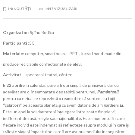
IN:
NOUTĂȚI
1447 VIZUALIZARI
Organizato
r: Spînu Rodica
Participanti
:5C
Materiale
: computer, smartboard, PPT , lucrari hand-made din
produce reciclabile confectionate de elevi,
Activitati-
spectacol teatral, cântec
E
22 aprilie
în calendar, pare a fi o zi simplă de primăvară, dar cu
adevărat are o însemnatate deosebită pentru noi,
Pamântenii
,
pentru ca e ziua ce reprezintă o reamintire că suntem cu toții
“călători”
pe această planetă și că avem datoria de a fi gardieni
Ei.
Este un apel la solidaritate și înțelegere între toate ființele vii,
indiferent de rasă, religie sau naționalitate. Este momentul în care
fiecare individ este îndemnat să reflecteze asupra modului în care își
trăiește viața și impactul pe care îl are asupra mediului înconjurător.