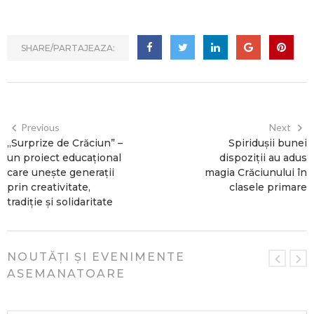
SHARE/PARTAJEAZA:
Previous
Next
„Surprize de Crăciun” –
Spiridușii bunei
un proiect educațional
dispoziții au adus
care unește generații
magia Crăciunului în
prin creativitate,
clasele primare
tradiție și solidaritate
NOUTĂȚI ȘI EVENIMENTE
ASEMANATOARE