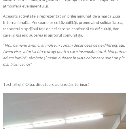
atmosfera evenimentului.
Această activitate a reprezentat un prilej minunat de a marca Ziua
Internațională a Persoanelor cu Dizabilități, promovând solidaritatea,
respectul și sprijinul față de cei care se confruntă cu dificultăți, dar
care își găsesc puterea în ajutorul comunității.
“
Noi, oamenii avem mai multe în comun decât ceea ce ne diferențiază.
Avem vise, valori și ființe dragi pentru care însemnăm totul. Noi putem
aduce lumină, zâmbete și multă culoare în viața celor care sunt un pic
mai tri
șt
i ca noi”
Text: Sîrghii Olga, directoare adjunctă interimară