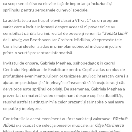
ca scop sensibilizarea elevilor față de importanța incluziunii și
sprijinului pentru persoanele cu nevoi speciale.
La activitate au participat elevii clasei a VII-a „C” cu un program
variat care a inclus informații despre această zi, povestiri ce au
sensibilizat până la lacrimi, recital de poezie și renumita “
Sonata Lunii
”
de Ludwig van Beethoven, iar Croitoru Mădălina, vicepreședintele
Consiliului Elevilor, a adus în prim-plan subiectul incluziunii școlare
printr-o scurtă prezentare informativă.
Invitatul de onoare, Gabriela Meghea, psihopedagog în cadrul
Centrului Republican de Reabilitare pentru Copii, a adus un plus de
profunzime evenimentului prin organizarea unui joc interactiv care i-a
ajutat pe participanți să înțeleagă ce înseamnă să fii neajutorat și cât
de valoros este sprijinul celorlalți. De asemenea, Gabriela Meghea a
prezentat un material video emoționant despre copii cu dizabilități,
reușind astfel să atingă inimile celor prezenți și să inspire o mai mare
empatie și înțelegere.
Contribuțiile la acest eveniment au fost variate și valoroase:
Plăcintă
Aliona
s-a ocupat de selecția pieselor muzicale, iar
Olga Marinescu
,
bibliotecara liceului, a organizat o expoziție tematică, completând