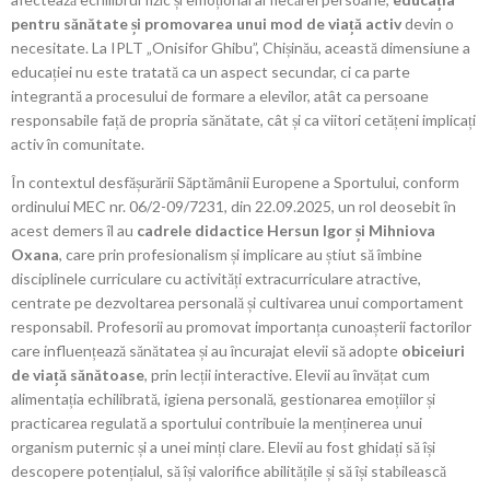
pentru sănătate și promovarea unui mod de viață activ
devin o
necesitate. La IPLT „Onisifor Ghibu”, Chișinău, această dimensiune a
educației nu este tratată ca un aspect secundar, ci ca parte
integrantă a procesului de formare a elevilor, atât ca persoane
responsabile față de propria sănătate, cât și ca viitori cetățeni implicați
activ în comunitate.
În contextul desfășurării Săptămânii Europene a Sportului, conform
ordinului MEC nr. 06/2-09/7231, din 22.09.2025, un rol deosebit în
acest demers îl au
cadrele didactice Hersun Igor și Mihniova
Oxana
, care prin profesionalism și implicare au știut să îmbine
disciplinele curriculare cu activități extracurriculare atractive,
centrate pe dezvoltarea personală și cultivarea unui comportament
responsabil. Profesorii au promovat importanța cunoașterii factorilor
care influențează sănătatea și au încurajat elevii să adopte
obiceiuri
de viață sănătoase
, prin lecții interactive. Elevii au învățat cum
alimentația echilibrată, igiena personală, gestionarea emoțiilor și
practicarea regulată a sportului contribuie la menținerea unui
organism puternic și a unei minți clare. Elevii au fost ghidați să își
descopere potențialul, să își valorifice abilitățile și să își stabilească