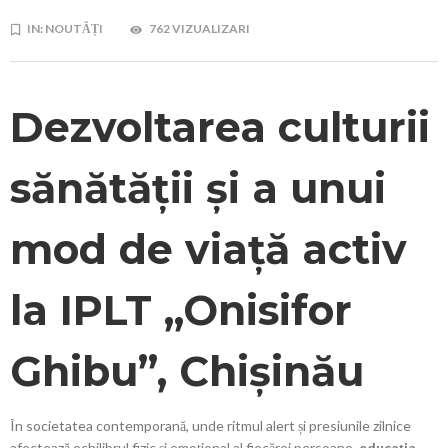
IN:
NOUTĂȚI
762 VIZUALIZARI
Dezvoltarea culturii
sănătății și a unui
mod de viață activ
la IPLT „Onisifor
Ghibu”, Chișinău
În societatea contemporană, unde ritmul alert și presiunile zilnice
afectează echilibrul fizic și emoțional al fiecărei persoane,
educația