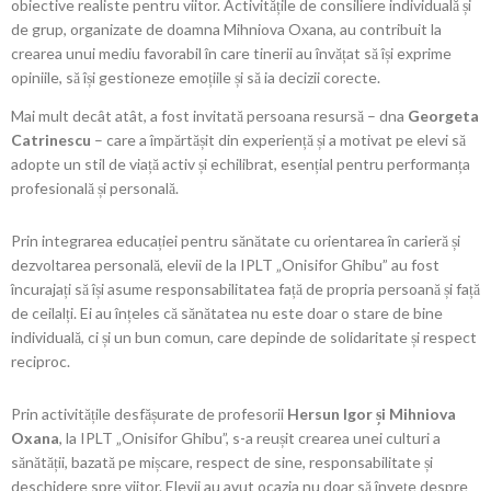
obiective realiste pentru viitor. Activitățile de consiliere individuală și
de grup, organizate de doamna Mihniova Oxana, au contribuit la
crearea unui mediu favorabil în care tinerii au învățat să își exprime
opiniile, să își gestioneze emoțiile și să ia decizii corecte.
Mai mult decât atât, a fost invitată persoana resursă – dna
Georgeta
Catrinescu
– care a împărtășit din experiență și a motivat pe elevi să
adopte un stil de viață activ și echilibrat, esențial pentru performanța
profesională și personală.
Prin integrarea educației pentru sănătate cu orientarea în carieră și
dezvoltarea personală, elevii de la IPLT „Onisifor Ghibu” au fost
încurajați să își asume responsabilitatea față de propria persoană și față
de ceilalți. Ei au înțeles că sănătatea nu este doar o stare de bine
individuală, ci și un bun comun, care depinde de solidaritate și respect
reciproc.
Prin activitățile desfășurate de profesorii
Hersun Igor și Mihniova
Oxana
, la IPLT „Onisifor Ghibu”, s-a reușit crearea unei culturi a
sănătății, bazată pe mișcare, respect de sine, responsabilitate și
deschidere spre viitor. Elevii au avut ocazia nu doar să învețe despre