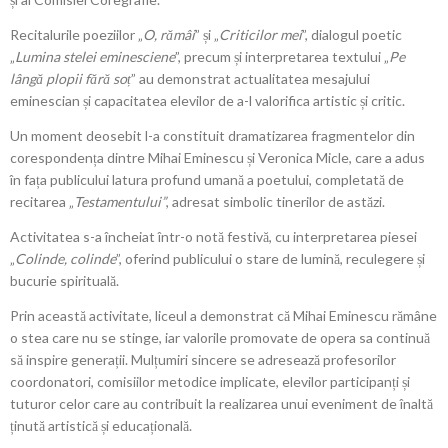
Recitalurile poeziilor „
O, rămâi
” și „
Criticilor mei
”, dialogul poetic
„
Lumina stelei eminesciene
”, precum și interpretarea textului „
Pe
lângă plopii fără soț
” au demonstrat actualitatea mesajului
eminescian și capacitatea elevilor de a-l valorifica artistic și critic.
Un moment deosebit l-a constituit dramatizarea fragmentelor din
corespondența dintre Mihai Eminescu și Veronica Micle, care a adus
în fața publicului latura profund umană a poetului, completată de
recitarea „
Testamentului”
, adresat simbolic tinerilor de astăzi.
Activitatea s-a încheiat într-o notă festivă, cu interpretarea piesei
„
Colinde, colinde
”, oferind publicului o stare de lumină, reculegere și
bucurie spirituală.
Prin această activitate, liceul a demonstrat că Mihai Eminescu rămâne
o stea care nu se stinge, iar valorile promovate de opera sa continuă
să inspire generații. Mulțumiri sincere se adresează profesorilor
coordonatori, comisiilor metodice implicate, elevilor participanți și
tuturor celor care au contribuit la realizarea unui eveniment de înaltă
ținută artistică și educațională.