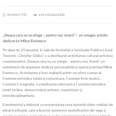
IN:
NOUTĂȚI
616 VIZUALIZARI
„Steaua care nu se stinge – pentru noi, tinerii” – un omagiu artistic
dedicat lui Mihai Eminescu
Pe data de 23 ianuarie, în sala de festivități a Instituției Publice Liceul
Teoretic „Onisifor Ghibu”, s-a desfășurat activitatea cultural-artistică
comemorativă „Steaua care nu se stinge – pentru noi, tinerii”, un
eveniment de amploare dedicat personalității și operei poetului Mihai
Eminescu. Activitatea a fost realizată printr-un efort comun al
Comisiei metodice Limbă și comunicare, Comisiei Arte muzică ,
Comisiei Coregrafie, cu implicarea valoroasă a Comisiei metodice
Limbi străine, demonstrând unitate, creativitate și
interdisciplinaritate.
Evenimentul a debutat cu prezentarea unui material video realizat de
elevii instituției, care a ilustrat momente semnificative din viața și
creația poetului, conturând un cadru emoțional profund și pregătind