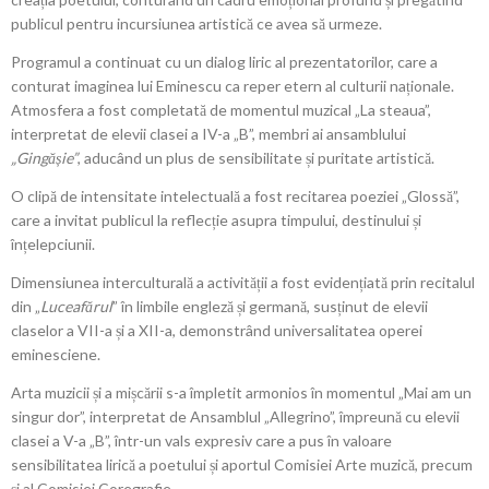
publicul pentru incursiunea artistică ce avea să urmeze.
Programul a continuat cu un dialog liric al prezentatorilor, care a
conturat imaginea lui Eminescu ca reper etern al culturii naționale.
Atmosfera a fost completată de momentul muzical „La steaua”,
interpretat de elevii clasei a IV-a „B”, membri ai ansamblului
„Gingășie”
, aducând un plus de sensibilitate și puritate artistică.
O clipă de intensitate intelectuală a fost recitarea poeziei „Glossă”,
care a invitat publicul la reflecție asupra timpului, destinului și
înțelepciunii.
Dimensiunea interculturală a activității a fost evidențiată prin recitalul
din „
Luceafărul
” în limbile engleză și germană, susținut de elevii
claselor a VII-a și a XII-a, demonstrând universalitatea operei
eminesciene.
Arta muzicii și a mișcării s-a împletit armonios în momentul „Mai am un
singur dor”, interpretat de Ansamblul „Allegrino”, împreună cu elevii
clasei a V-a „B”, într-un vals expresiv care a pus în valoare
sensibilitatea lirică a poetului și aportul Comisiei Arte muzică, precum
și al Comisiei Coregrafie.